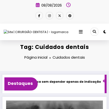
Pular
08/08/2026
para
o
conteúdo
Tag: Cuidados dentais
Página inicial
Cuidados dentais
a clínica odontológica sem depender apenas de indicação
O 
Destaques
22/